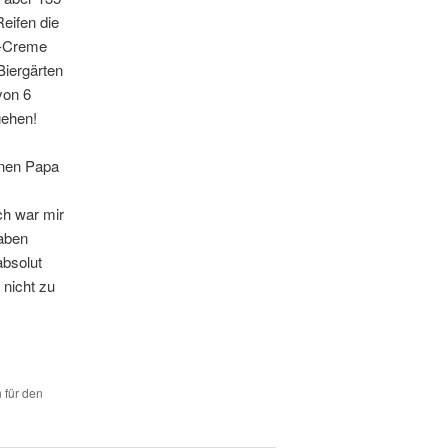
eifen die
by-Creme
Biergärten
von 6
gehen!
inen Papa
ch war mir
haben
absolut
 nicht zu
 für den