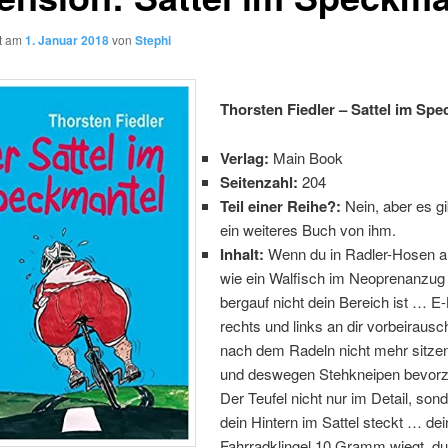
ht am
1. Januar 2018
von
Stephi
Thorsten Fiedler – Sattel im Sp
Verlag:
Main Book
Seitenzahl:
204
Teil einer Reihe?:
Nein, aber es g
ein weiteres Buch von ihm.
Inhalt:
Wenn du in Radler-Hosen a
wie ein Walfisch im Neoprenanzu
bergauf nicht dein Bereich ist … E
rechts und links an dir vorbeiraus
nach dem Radeln nicht mehr sitze
und deswegen Stehkneipen bevor
Der Teufel nicht nur im Detail, son
dein Hintern im Sattel steckt … de
Fahrradklingel 10 Gramm wiegt, du