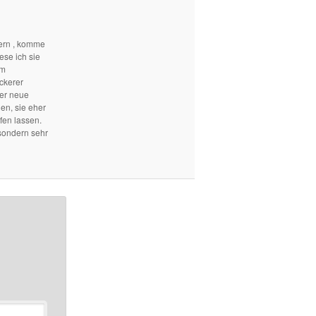
ern , komme
ese ich sie
em
ckerer
mer neue
len, sie eher
fen lassen.
sondern sehr