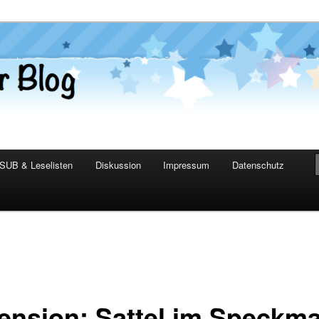
er Blog
SUB & Leselisten
Diskussion
Impressum
Datenschutz
ension: Sattel im Speckma