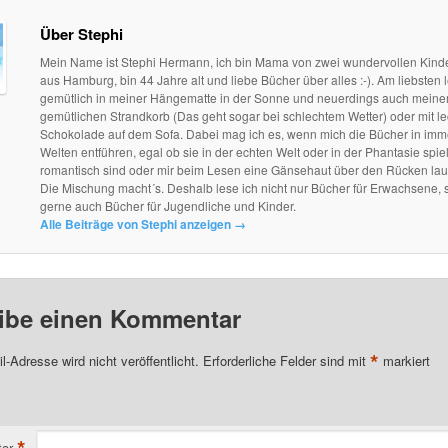
Über Stephi
Mein Name ist Stephi Hermann, ich bin Mama von zwei wundervollen Kind
aus Hamburg, bin 44 Jahre alt und liebe Bücher über alles :-). Am liebsten l
gemütlich in meiner Hängematte in der Sonne und neuerdings auch mein
gemütlichen Strandkorb (Das geht sogar bei schlechtem Wetter) oder mit le
Schokolade auf dem Sofa. Dabei mag ich es, wenn mich die Bücher in im
Welten entführen, egal ob sie in der echten Welt oder in der Phantasie spie
romantisch sind oder mir beim Lesen eine Gänsehaut über den Rücken lau
Die Mischung macht´s. Deshalb lese ich nicht nur Bücher für Erwachsene, 
gerne auch Bücher für Jugendliche und Kinder.
Alle Beiträge von Stephi anzeigen
→
ibe einen Kommentar
*
l-Adresse wird nicht veröffentlicht.
Erforderliche Felder sind mit
markiert
ar