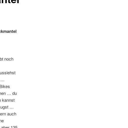
eckmantel
ibt noch
ussiehst
g …
-Bikes
chen … du
n kannst
zugst …
dern auch
ine
 aber 135