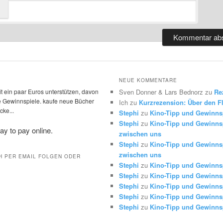
NEUE KOMMENTARE
t ein paar Euros unterstützen, davon
Sven Donner & Lars Bednorz
zu
Re
die Gewinnspiele. kaufe neue Bücher
Ich
zu
Kurzrezension: Über den Fl
ke...
Stephi
zu
Kino-Tipp und Gewinns
Stephi
zu
Kino-Tipp und Gewinnsp
zwischen uns
Stephi
zu
Kino-Tipp und Gewinnsp
zwischen uns
H PER EMAIL FOLGEN ODER
Stephi
zu
Kino-Tipp und Gewinns
Stephi
zu
Kino-Tipp und Gewinns
Stephi
zu
Kino-Tipp und Gewinns
Stephi
zu
Kino-Tipp und Gewinns
Stephi
zu
Kino-Tipp und Gewinns