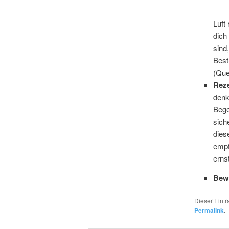
Luft
dich
sind
Best
(Que
Rez
denk
Bege
sich
dies
empf
erns
Bew
Dieser Eint
Permalink
.