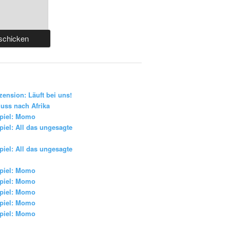
zension: Läuft bei uns!
uss nach Afrika
piel: Momo
iel: All das ungesagte
iel: All das ungesagte
piel: Momo
piel: Momo
piel: Momo
piel: Momo
piel: Momo