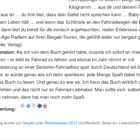
Kilogramm … aus dir und deinem R
 raus ist … du froh bist, dass dein Sattel nicht sprechen kann … Ba
 am Leben hält … und wenn das Schönste an den Fahrradwegen die 
, dann bist du bereit für die ironisch angehauchten, realen Erlebnisse 
-Age-Radlern auf ihren Bergab-Touren, die gefühlt leider nur bergauf 
lle: Verlag)
ension:
Als ich von dem Buch gehört habe, musste ich sofort an me
en – er liebt es Fahrrad zu fahren und einmal im Jahr nimmt er mit
isterung an einer Senioren-Fahrradtour quer durch Deutschland teil.I
er, er würde genau wie ich beim querlesen, jede Menge Spaß dabei 
es Buch zu lesen. Und genau so war es. Ich kann das Buch wirklich 
ehlen und das nicht nur an Fahrrad-Liebhaber. Man sollte sich selbst
t nehmen, dann hat man noch mehr Spaß.
ertung:
rag wurde von
Stephi
unter
Rezensionen 2017
veröffentlicht. Setze ein Lesezeichen