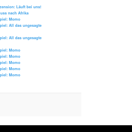
zension: Läuft bei uns!
uss nach Afrika
piel: Momo
iel: All das ungesagte
iel: All das ungesagte
piel: Momo
piel: Momo
piel: Momo
piel: Momo
piel: Momo