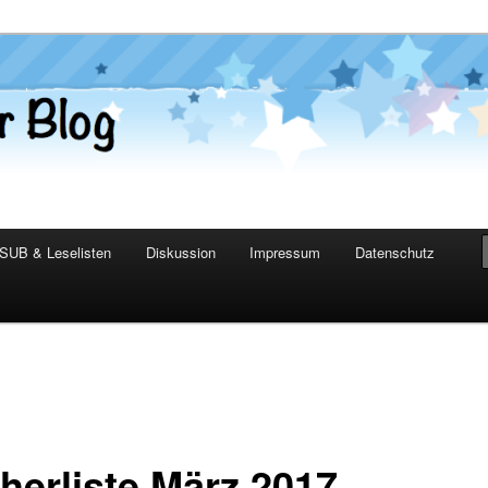
er Blog
SUB & Leselisten
Diskussion
Impressum
Datenschutz
herliste März 2017