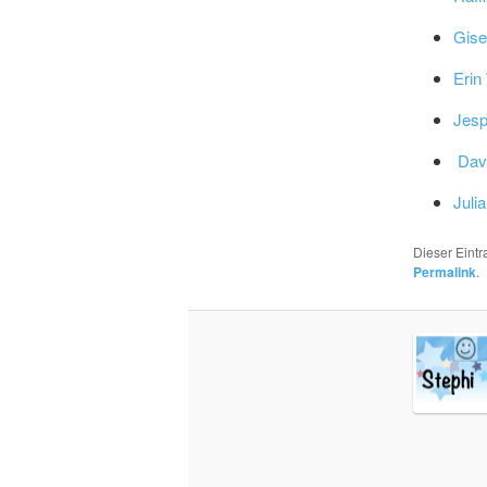
Gise
Erin
Jesp
Dav
Juli
Dieser Eint
Permalink
.