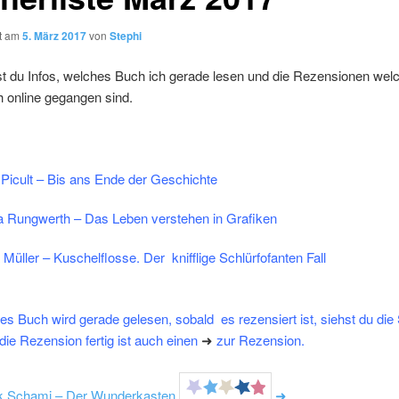
ht am
5. März 2017
von
Stephi
st du Infos, welches Buch ich gerade lesen und die Rezensionen welch
h online gegangen sind.
Picult – Bis ans Ende der Geschichte
ta Rungwerth – Das Leben verstehen in Grafiken
Müller – Kuschelflosse. Der knifflige Schlürfofanten Fall
s Buch wird gerade gelesen, sobald es rezensiert ist, siehst du die
ie Rezension fertig ist auch einen
➜
zur Rezension.
k Schami – Der Wunderkasten
➜