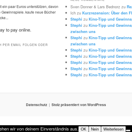
t ein paar Euros unterstützen, davon
Sven Donner & Lars Bednorz
zu
Re
die Gewinnspiele. kaufe neue Bücher
Ich
zu
Kurzrezension: Über den Fl
ke...
Stephi
zu
Kino-Tipp und Gewinns
Stephi
zu
Kino-Tipp und Gewinnsp
zwischen uns
Stephi
zu
Kino-Tipp und Gewinnsp
zwischen uns
H PER EMAIL FOLGEN ODER
Stephi
zu
Kino-Tipp und Gewinns
Stephi
zu
Kino-Tipp und Gewinns
Stephi
zu
Kino-Tipp und Gewinns
Stephi
zu
Kino-Tipp und Gewinns
Stephi
zu
Kino-Tipp und Gewinns
Datenschutz
Stolz präsentiert von WordPress
gehen wir von deinem Einverständnis aus.
OK
Nein
Weiterlesen