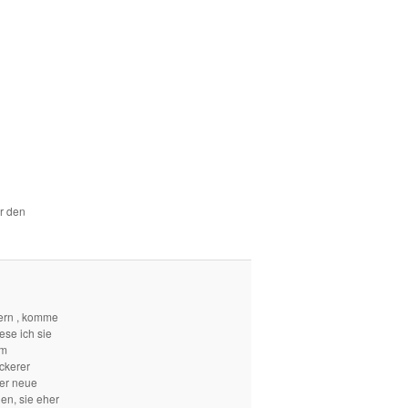
ür den
ern , komme
ese ich sie
em
ckerer
mer neue
len, sie eher