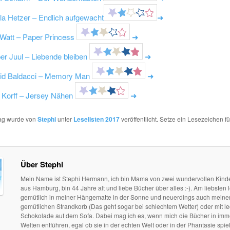
la Hetzer – Endlich aufgewacht
➜
 Watt – Paper Princess
➜
er Juul – Liebende bleiben
➜
id Baldacci – Memory Man
➜
a Korff – Jersey Nähen
➜
rag wurde von
Stephi
unter
Leselisten 2017
veröffentlicht. Setze ein Lesezeichen f
Über Stephi
Mein Name ist Stephi Hermann, ich bin Mama von zwei wundervollen Kind
aus Hamburg, bin 44 Jahre alt und liebe Bücher über alles :-). Am liebsten l
gemütlich in meiner Hängematte in der Sonne und neuerdings auch mein
gemütlichen Strandkorb (Das geht sogar bei schlechtem Wetter) oder mit le
Schokolade auf dem Sofa. Dabei mag ich es, wenn mich die Bücher in im
Welten entführen, egal ob sie in der echten Welt oder in der Phantasie spie