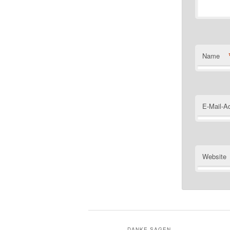
Name
E-Mail-A
Website
DANKE SAGEN….