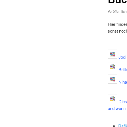
Veröffentlic
Hier finde
sonst noc
Jodi 
Brit
Nina 
Diese
und wenn d
Rafi