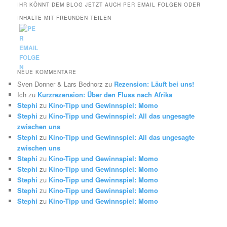
IHR KÖNNT DEM BLOG JETZT AUCH PER EMAIL FOLGEN ODER
INHALTE MIT FREUNDEN TEILEN
NEUE KOMMENTARE
Sven Donner & Lars Bednorz
zu
Rezension: Läuft bei uns!
Ich
zu
Kurzrezension: Über den Fluss nach Afrika
Stephi
zu
Kino-Tipp und Gewinnspiel: Momo
Stephi
zu
Kino-Tipp und Gewinnspiel: All das ungesagte
zwischen uns
Stephi
zu
Kino-Tipp und Gewinnspiel: All das ungesagte
zwischen uns
Stephi
zu
Kino-Tipp und Gewinnspiel: Momo
Stephi
zu
Kino-Tipp und Gewinnspiel: Momo
Stephi
zu
Kino-Tipp und Gewinnspiel: Momo
Stephi
zu
Kino-Tipp und Gewinnspiel: Momo
Stephi
zu
Kino-Tipp und Gewinnspiel: Momo