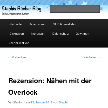
Zum
primären
Such
Inhalt
springen
Stephis Bücher Blog
Hauptmenü
Startseite
Rezensionen
SUB & Leselisten
Diskussion
Impressum
Datenschutz
Gewinnen
Stephi liest vor
Beitragsnavigation
←
Vorheriger
Nächster
→
Rezension: Nähen mit der
Overlock
Veröffentlicht am
12. Januar 2017
von
Stephi