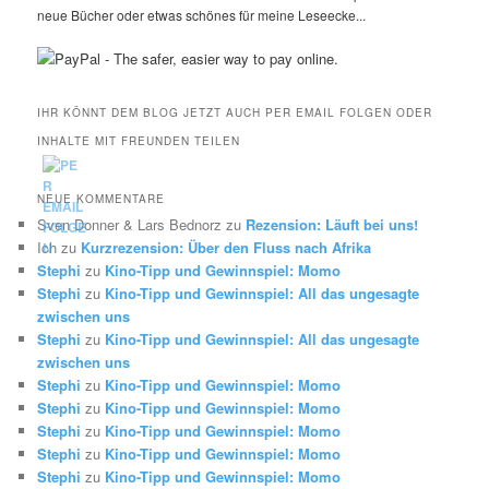
neue Bücher oder etwas schönes für meine Leseecke...
IHR KÖNNT DEM BLOG JETZT AUCH PER EMAIL FOLGEN ODER
INHALTE MIT FREUNDEN TEILEN
NEUE KOMMENTARE
Sven Donner & Lars Bednorz
zu
Rezension: Läuft bei uns!
Ich
zu
Kurzrezension: Über den Fluss nach Afrika
Stephi
zu
Kino-Tipp und Gewinnspiel: Momo
Stephi
zu
Kino-Tipp und Gewinnspiel: All das ungesagte
zwischen uns
Stephi
zu
Kino-Tipp und Gewinnspiel: All das ungesagte
zwischen uns
Stephi
zu
Kino-Tipp und Gewinnspiel: Momo
Stephi
zu
Kino-Tipp und Gewinnspiel: Momo
Stephi
zu
Kino-Tipp und Gewinnspiel: Momo
Stephi
zu
Kino-Tipp und Gewinnspiel: Momo
Stephi
zu
Kino-Tipp und Gewinnspiel: Momo