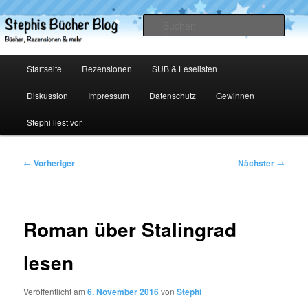
Zum
primären
Such
Inhalt
springen
Stephis Bücher Blog
Hauptmenü
Startseite
Rezensionen
SUB & Leselisten
Diskussion
Impressum
Datenschutz
Gewinnen
Stephi liest vor
Beitragsnavigation
←
Vorheriger
Nächster
→
Roman über Stalingrad
lesen
Veröffentlicht am
6. November 2016
von
Stephi