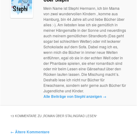
Mein Name ist Stephi Hermann, ich bin Mama
von zwei wundervollen Kindern , komme aus
Hamburg, bin 44 Jahre alt und liebe Bücher über
alles :-). Am liebsten lese ich sie gemütlich in
meiner Hängematte in der Sonne und neuerdings
auch meinem gemütlichen Strandkorb (Das geht
sogar bei schlechtem Wetter) oder mit leckerer
Schokolade auf dem Sofa. Dabei mag ich es,
wenn mich die Bücher in immer neue Welten
entführen, egal ob sie in der echten Welt oder in
der Phantasie spielen, sie eher romantisch sind
oder mir beim Lesen eine Gänsehaut über den
Rücken laufen lassen. Die Mischung macht´s.
Deshalb lese ich nicht nur Bücher für
Erwachsene, sondern sehr gerne auch Bücher für
Jugendliche und Kinder.
Alle Beiträge von Stephi anzeigen
→
13 KOMMENTARE ZU „
ROMAN ÜBER STALINGRAD LESEN
“
Kommentarnavigation
← Ältere Kommentare