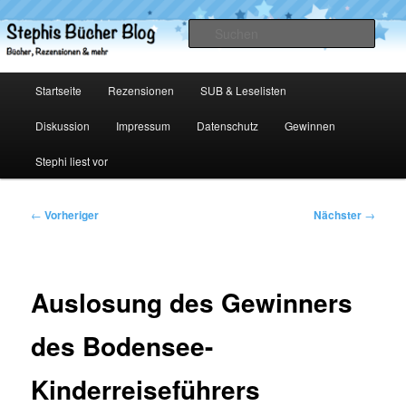
Zum
primären
Such
Inhalt
springen
Stephis Bücher Blog
Hauptmenü
Startseite
Rezensionen
SUB & Leselisten
Diskussion
Impressum
Datenschutz
Gewinnen
Stephi liest vor
Beitragsnavigation
←
Vorheriger
Nächster
→
Auslosung des Gewinners
des Bodensee-
Kinderreiseführers