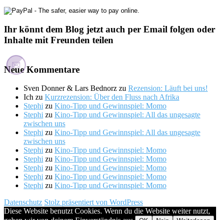
Ihr könnt dem Blog jetzt auch per Email folgen oder
Inhalte mit Freunden teilen
Neue Kommentare
Sven Donner & Lars Bednorz
zu
Rezension: Läuft bei uns!
Ich
zu
Kurzrezension: Über den Fluss nach Afrika
Stephi
zu
Kino-Tipp und Gewinnspiel: Momo
Stephi
zu
Kino-Tipp und Gewinnspiel: All das ungesagte
zwischen uns
Stephi
zu
Kino-Tipp und Gewinnspiel: All das ungesagte
zwischen uns
Stephi
zu
Kino-Tipp und Gewinnspiel: Momo
Stephi
zu
Kino-Tipp und Gewinnspiel: Momo
Stephi
zu
Kino-Tipp und Gewinnspiel: Momo
Stephi
zu
Kino-Tipp und Gewinnspiel: Momo
Stephi
zu
Kino-Tipp und Gewinnspiel: Momo
Datenschutz
Stolz präsentiert von WordPress
Diese Website benutzt Cookies. Wenn du die Website weiter nutzt,