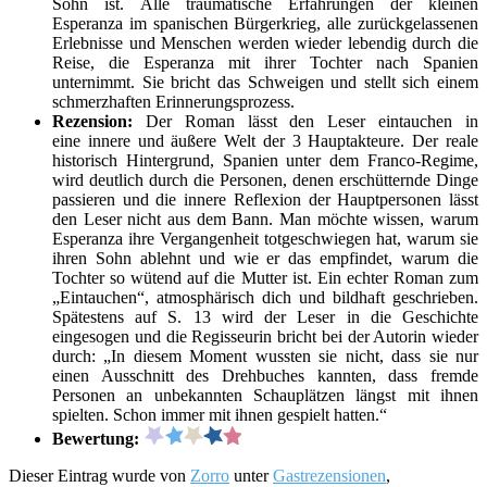
Sohn ist. Alle traumatische Erfahrungen der kleinen
Esperanza im spanischen Bürgerkrieg, alle zurückgelassenen
Erlebnisse und Menschen werden wieder lebendig durch die
Reise, die Esperanza mit ihrer Tochter nach Spanien
unternimmt. Sie bricht das Schweigen und stellt sich einem
schmerzhaften Erinnerungsprozess.
Rezension:
Der Roman lässt den Leser eintauchen in
eine innere und äußere Welt der 3 Hauptakteure. Der reale
historisch Hintergrund, Spanien unter dem Franco-Regime,
wird deutlich durch die Personen, denen erschütternde Dinge
passieren und die innere Reflexion der Hauptpersonen lässt
den Leser nicht aus dem Bann. Man möchte wissen, warum
Esperanza ihre Vergangenheit totgeschwiegen hat, warum sie
ihren Sohn ablehnt und wie er das empfindet, warum die
Tochter so wütend auf die Mutter ist. Ein echter Roman zum
„Eintauchen“, atmosphärisch dich und bildhaft geschrieben.
Spätestens auf S. 13 wird der Leser in die Geschichte
eingesogen und die Regisseurin bricht bei der Autorin wieder
durch:
„In diesem Moment wussten sie nicht, dass sie nur
einen Ausschnitt des Drehbuches kannten, dass fremde
Personen an unbekannten Schauplätzen längst mit ihnen
spielten. Schon immer mit ihnen gespielt hatten.“
Bewertung:
Dieser Eintrag wurde von
Zorro
unter
Gastrezensionen
,