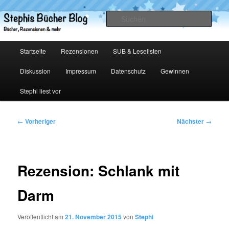
Zum
primären
Such
Inhalt
springen
Stephis Bücher Blog
Hauptmenü
Startseite
Rezensionen
SUB & Leselisten
Diskussion
Impressum
Datenschutz
Gewinnen
Stephi liest vor
Beitragsnavigation
←
Vorheriger
Nächster
→
Rezension: Schlank mit
Darm
Veröffentlicht am
21. November 2015
von
Stephi