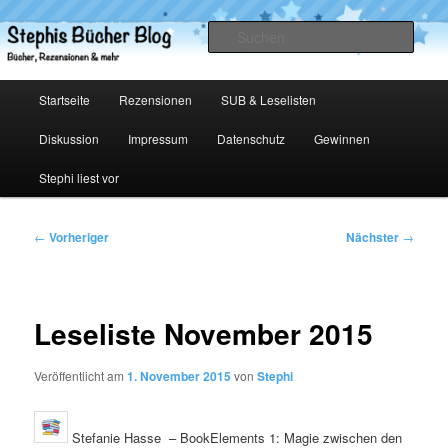
Zum
primären
Such
Inhalt
springen
Stephis Bücher Blog
Hauptmenü
Startseite
Rezensionen
SUB & Leselisten
Diskussion
Impressum
Datenschutz
Gewinnen
Stephi liest vor
Beitragsnavigation
←
Vorheriger
Nächster
→
Leseliste November 2015
Veröffentlicht am
1. November 2015
von
Stephi
Stefanie Hasse – BookElements 1: Magie zwischen den