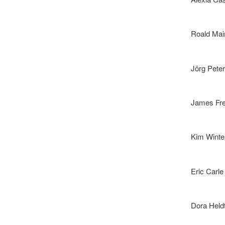
Roald Ma
Jörg Pete
James Fr
Kim Winte
Eric Carle
Dora Held