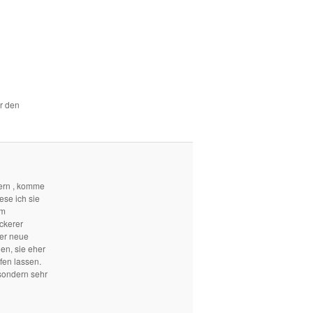
ür den
ern , komme
ese ich sie
em
ckerer
mer neue
len, sie eher
fen lassen.
sondern sehr