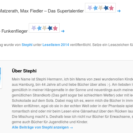
Matzerath, Max Fiedler – Das Supertalentier
➜
– Funkenflieger
➜
rag wurde von
Stephi
unter
Leselisten 2014
veröffentlicht. Setze ein Lesezeichen f
Über Stephi
Mein Name ist Stephi Hermann, ich bin Mama von zwei wundervollen Kind
aus Hamburg, bin 44 Jahre alt und liebe Bücher über alles :-). Am liebsten l
gemütlich in meiner Hängematte in der Sonne und neuerdings auch mein
gemütlichen Strandkorb (Das geht sogar bei schlechtem Wetter) oder mit le
Schokolade auf dem Sofa. Dabei mag ich es, wenn mich die Bücher in im
Welten entführen, egal ob sie in der echten Welt oder in der Phantasie spie
romantisch sind oder mir beim Lesen eine Gänsehaut über den Rücken lau
Die Mischung macht´s. Deshalb lese ich nicht nur Bücher für Erwachsene, 
gerne auch Bücher für Jugendliche und Kinder.
Alle Beiträge von Stephi anzeigen
→