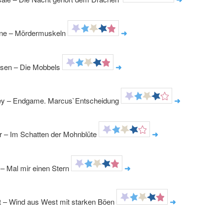
ine – Mördermuskeln
➜
rsen – Die Mobbels
➜
ey – Endgame. Marcus`Entscheidung
➜
r – Im Schatten der Mohnblüte
➜
 – Mal mir einen Stern
➜
t – Wind aus West mit starken Böen
➜