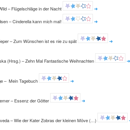
ild – Flügelschläge in der Nacht
➜
sen – Cinderella kann mich mal!
➜
lieper – Zum Wünschen ist es nie zu spät
➜
nska (Hrsg.) – Zehn Mal Fantastische Weihnachten
ge – Mein Tagebuch
➜
iemer – Essenz der Götter
➜
lveda – Wie der Kater Zobras der kleinen Möve (…)