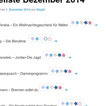
ht am
1. Dezember 2014
von
Stephi
ersba – Ein Weihnachtsgeschenk für Walter
➜
y – Die Berufene
➜
elenstein – Jordan-Die Jagd
➜
Hasenpusch – Damenprogramm
➜
mann – Brennen sollst du
➜
sale – Die Nacht gehört dem Drachen
➜