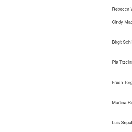
Rebecca W
Cindy Mad
Birgit Sch
Pia Trzci
Fresh Tor
Martina R
Luis Sepu