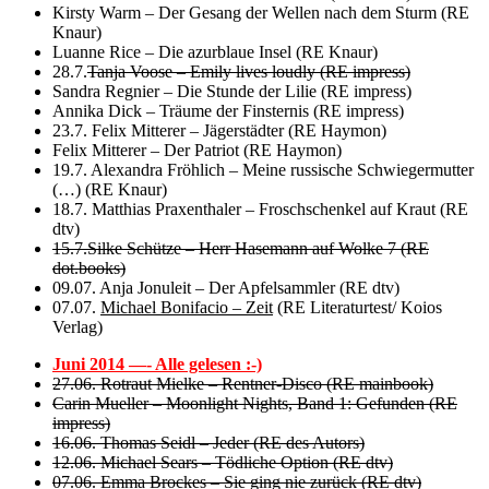
Kirsty Warm – Der Gesang der Wellen nach dem Sturm (RE
Knaur)
Luanne Rice – Die azurblaue Insel (RE Knaur)
28.7.
Tanja Voose – Emily lives loudly (RE impress)
Sandra Regnier – Die Stunde der Lilie (RE impress)
Annika Dick – Träume der Finsternis (RE impress)
23.7. Felix Mitterer – Jägerstädter (RE Haymon)
Felix Mitterer – Der Patriot (RE Haymon)
19.7. Alexandra Fröhlich – Meine russische Schwiegermutter
(…) (RE Knaur)
18.7. Matthias Praxenthaler – Froschschenkel auf Kraut (RE
dtv)
15.7.Silke Schütze – Herr Hasemann auf Wolke 7 (RE
dot.books)
09.07. Anja Jonuleit – Der Apfelsammler (RE dtv)
07.07.
Michael Bonifacio – Zeit
(RE Literaturtest/ Koios
Verlag)
Juni 2014 —- Alle gelesen :-)
27.06. Rotraut Mielke – Rentner-Disco (RE mainbook)
Carin Mueller – Moonlight Nights, Band 1: Gefunden (RE
impress)
16.06. Thomas Seidl – Jeder (RE des Autors)
12.06. Michael Sears – Tödliche Option (RE dtv)
07.06. Emma Brockes – Sie ging nie zurück (RE dtv)