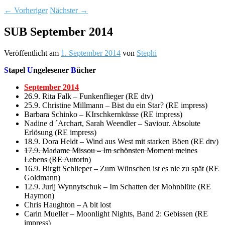
←
Vorheriger
Nächster
→
SUB September 2014
Veröffentlicht am
1. September 2014
von
Stephi
S
tapel
U
ngelesener
B
ücher
September 2014
26.9. Rita Falk – Funkenflieger (RE dtv)
25.9. Christine Millmann – Bist du ein Star? (RE impress)
Barbara Schinko – KIrschkernküsse (RE impress)
Nadine d ´Archart, Sarah Weendler – Saviour. Absolute
Erlösung (RE impress)
18.9. Dora Heldt – Wind aus West mit starken Böen (RE dtv)
17.9. Madame Missou – Im schönsten Moment meines
Lebens (RE Autorin)
16.9. Birgit Schlieper – Zum Wünschen ist es nie zu spät (RE
Goldmann)
12.9. Jurij Wynnytschuk – Im Schatten der Mohnblüte (RE
Haymon)
Chris Haughton – A bit lost
Carin Mueller – Moonlight Nights, Band 2: Gebissen (RE
impress)