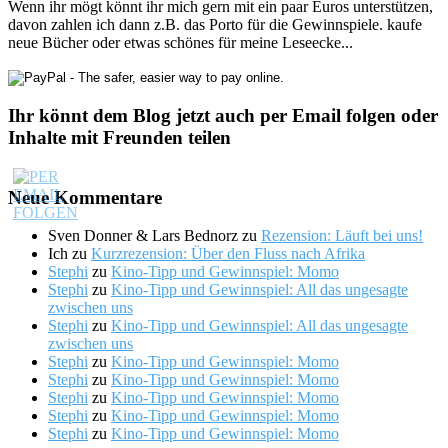
Wenn ihr mögt könnt ihr mich gern mit ein paar Euros unterstützen,
davon zahlen ich dann z.B. das Porto für die Gewinnspiele. kaufe
neue Bücher oder etwas schönes für meine Leseecke...
Ihr könnt dem Blog jetzt auch per Email folgen oder
Inhalte mit Freunden teilen
Neue Kommentare
Sven Donner & Lars Bednorz
zu
Rezension: Läuft bei uns!
Ich
zu
Kurzrezension: Über den Fluss nach Afrika
Stephi
zu
Kino-Tipp und Gewinnspiel: Momo
Stephi
zu
Kino-Tipp und Gewinnspiel: All das ungesagte
zwischen uns
Stephi
zu
Kino-Tipp und Gewinnspiel: All das ungesagte
zwischen uns
Stephi
zu
Kino-Tipp und Gewinnspiel: Momo
Stephi
zu
Kino-Tipp und Gewinnspiel: Momo
Stephi
zu
Kino-Tipp und Gewinnspiel: Momo
Stephi
zu
Kino-Tipp und Gewinnspiel: Momo
Stephi
zu
Kino-Tipp und Gewinnspiel: Momo