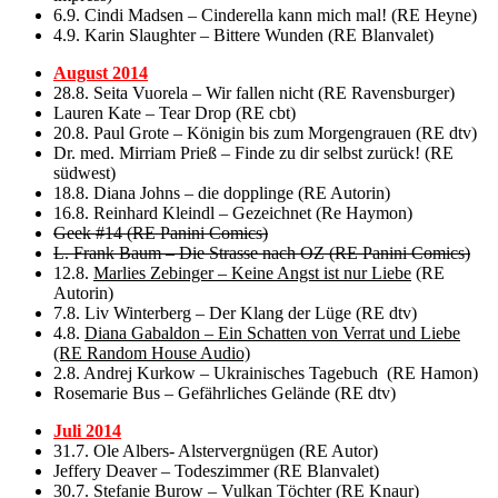
6.9. Cindi Madsen – Cinderella kann mich mal! (RE Heyne)
4.9. Karin Slaughter – Bittere Wunden (RE Blanvalet)
August 2014
28.8. Seita Vuorela – Wir fallen nicht (RE Ravensburger)
Lauren Kate – Tear Drop (RE cbt)
20.8. Paul Grote – Königin bis zum Morgengrauen (RE dtv)
Dr. med. Mirriam Prieß – Finde zu dir selbst zurück! (RE
südwest)
18.8. Diana Johns – die dopplinge (RE Autorin)
16.8. Reinhard Kleindl – Gezeichnet (Re Haymon)
Geek #14 (RE Panini Comics)
L. Frank Baum – Die Strasse nach OZ (RE Panini Comics)
12.8.
Marlies Zebinger – Keine Angst ist nur Liebe
(RE
Autorin)
7.8. Liv Winterberg – Der Klang der Lüge (RE dtv)
4.8.
Diana Gabaldon – Ein Schatten von Verrat und Liebe
(RE Random House Audio)
2.8. Andrej Kurkow – Ukrainisches Tagebuch (RE Hamon)
Rosemarie Bus – Gefährliches Gelände (RE dtv)
Juli 2014
31.7. Ole Albers- Alstervergnügen (RE Autor)
Jeffery Deaver – Todeszimmer (RE Blanvalet)
30.7. Stefanie Burow – Vulkan Töchter (RE Knaur)