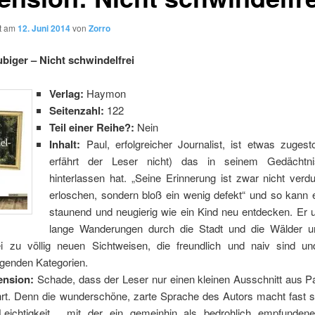
ht am
12. Juni 2014
von
Zorro
biger – Nicht schwindelfrei
Verlag:
Haymon
Seitenzahl:
122
Teil einer Reihe?:
Nein
Inhalt:
Paul, erfolgreicher Journalist, ist etwas zuges
erfährt der Leser nicht) das in seinem Gedächtn
hinterlassen hat. „Seine Erinnerung ist zwar nicht verd
erloschen, sondern bloß ein wenig defekt“ und so kann e
staunend und neugierig wie ein Kind neu entdecken. Er 
lange Wanderungen durch die Stadt und die Wälder 
i zu völlig neuen Sichtweisen, die freundlich und naiv sind un
igenden Kategorien.
ension:
Schade, dass der Leser nur einen kleinen Ausschnitt aus P
hrt. Denn die wunderschöne, zarte Sprache des Autors macht fast s
Leichtigkeit , mit der ein gemeinhin als bedrohlich empfunden