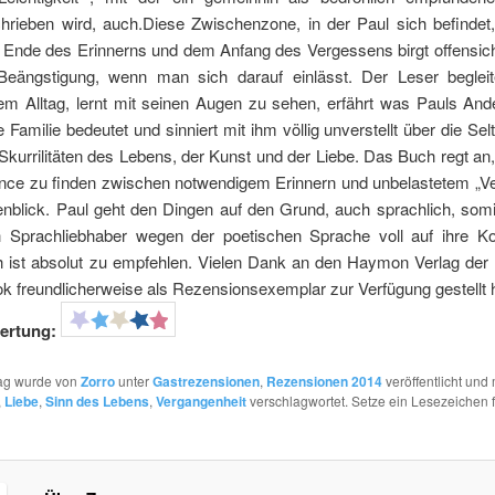
hrieben wird, auch.Diese Zwischenzone, in der Paul sich befindet
Ende des Erinnerns und dem Anfang des Vergessens birgt offensich
Beängstigung, wenn man sich darauf einlässt. Der Leser begleit
em Alltag, lernt mit seinen Augen zu sehen, erfährt was Pauls Ande
e Familie bedeutet und sinniert mit ihm völlig unverstellt über die Se
Skurrilitäten des Lebens, der Kunst und der Liebe. Das Buch regt an
nce zu finden zwischen notwendigem Erinnern und unbelastetem „Ver
nblick. Paul geht den Dingen auf den Grund, auch sprachlich, so
 Sprachliebhaber wegen der poetischen Sprache voll auf ihre K
 ist absolut zu empfehlen. Vielen Dank an den Haymon Verlag der 
k freundlicherweise als Rezensionsexemplar zur Verfügung gestellt 
ertung:
rag wurde von
Zorro
unter
Gastrezensionen
,
Rezensionen 2014
veröffentlicht und 
,
Liebe
,
Sinn des Lebens
,
Vergangenheit
verschlagwortet. Setze ein Lesezeichen 