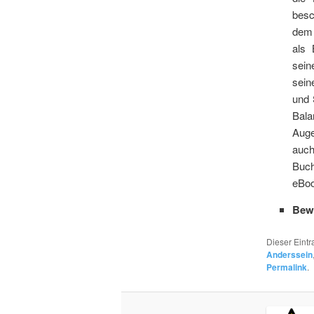
besc
dem 
als 
sein
sein
und 
Bala
Auge
auch
Buch
eBoo
Bew
Dieser Eint
Anderssein
Permalink
.