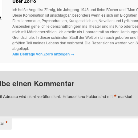
Über Zorro
Ich heiße Angelika Zörnig, bin Jahrgang 1948 und liebe Bücher und "Mon C
Diese Kombination ist unschlagbar, besonders wenn es sich um Biografien
Familienromane, Psychodramen, Kurzgeschichten, Novellen und Lyrik hand
Ansonsten gehe ich leidenschaftlich gern ins Theater und ins Kino oder be
mich mit Märchenerzählen. Ich arbeite als Honorarkraft an einer Hamburge
Grundschule. In dieser schönsten Stadt der Welt bin ich auch geboren und
größten Teil meines Lebens dort verbracht. Die Rezensionen werden von S
abgetippt.
Alle Beiträge von Zorro anzeigen
→
ibe einen Kommentar
*
l-Adresse wird nicht veröffentlicht.
Erforderliche Felder sind mit
markiert
*
ar