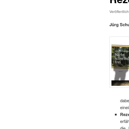
Veröffentlic
Jürg Schu
dabe
eine
Rez
erfä
die 