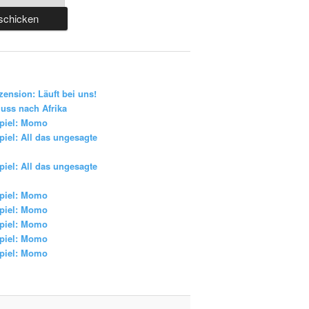
zension: Läuft bei uns!
uss nach Afrika
piel: Momo
iel: All das ungesagte
iel: All das ungesagte
piel: Momo
piel: Momo
piel: Momo
piel: Momo
piel: Momo