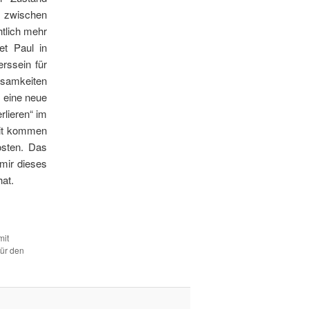
, zwischen
tlich mehr
et Paul in
rssein für
ltsamkeiten
, eine neue
lieren“ im
mit kommen
osten. Das
mir dieses
hat.
mit
für den