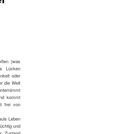
toßen (was
is Lücken
unkelt oder
r die Welt
unternimmt
und kommt
d frei von
auls Leben
üchtig und
er Zustand