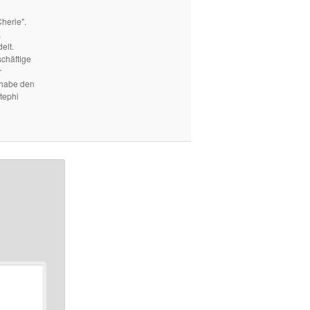
herie".
,
elt.
schäftige
r
 habe den
tephi