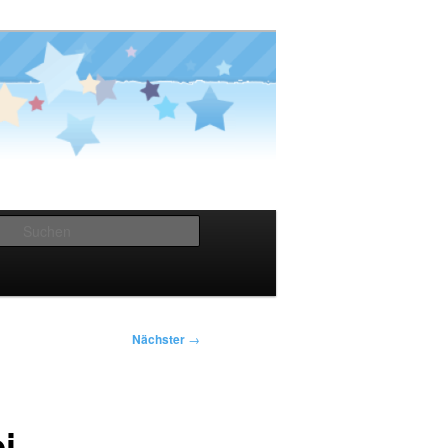
Suchen
Nächster
→
i