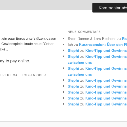
NEUE KOMMENTARE
t ein paar Euros unterstützen, davon
Sven Donner & Lars Bednorz
zu
Re
die Gewinnspiele. kaufe neue Bücher
Ich
zu
Kurzrezension: Über den Fl
ke...
Stephi
zu
Kino-Tipp und Gewinns
Stephi
zu
Kino-Tipp und Gewinnsp
zwischen uns
Stephi
zu
Kino-Tipp und Gewinnsp
zwischen uns
H PER EMAIL FOLGEN ODER
Stephi
zu
Kino-Tipp und Gewinns
Stephi
zu
Kino-Tipp und Gewinns
Stephi
zu
Kino-Tipp und Gewinns
Stephi
zu
Kino-Tipp und Gewinns
Stephi
zu
Kino-Tipp und Gewinns