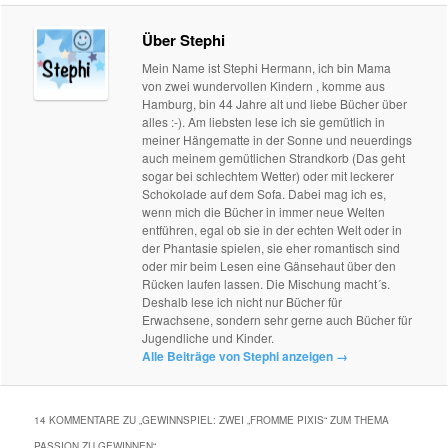
Über Stephi
Mein Name ist Stephi Hermann, ich bin Mama
von zwei wundervollen Kindern , komme aus
Hamburg, bin 44 Jahre alt und liebe Bücher über
alles :-). Am liebsten lese ich sie gemütlich in
meiner Hängematte in der Sonne und neuerdings
auch meinem gemütlichen Strandkorb (Das geht
sogar bei schlechtem Wetter) oder mit leckerer
Schokolade auf dem Sofa. Dabei mag ich es,
wenn mich die Bücher in immer neue Welten
entführen, egal ob sie in der echten Welt oder in
der Phantasie spielen, sie eher romantisch sind
oder mir beim Lesen eine Gänsehaut über den
Rücken laufen lassen. Die Mischung macht´s.
Deshalb lese ich nicht nur Bücher für
Erwachsene, sondern sehr gerne auch Bücher für
Jugendliche und Kinder.
Alle Beiträge von Stephi anzeigen
→
14 KOMMENTARE ZU „
GEWINNSPIEL: ZWEI „FROMME PIXIS“ ZUM THEMA
PASSION ZU GEWINNEN
“