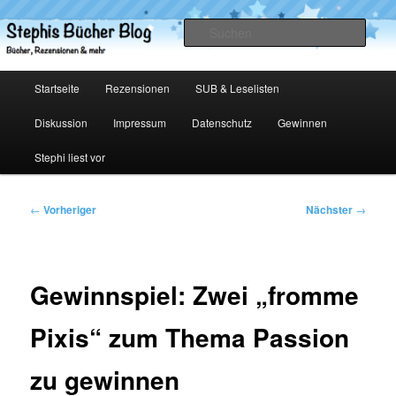
Zum
primären
Such
Inhalt
springen
Stephis Bücher Blog
Hauptmenü
Startseite
Rezensionen
SUB & Leselisten
Diskussion
Impressum
Datenschutz
Gewinnen
Stephi liest vor
Beitragsnavigation
←
Vorheriger
Nächster
→
Gewinnspiel: Zwei „fromme
Pixis“ zum Thema Passion
zu gewinnen