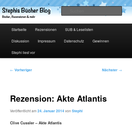
Zum
primären
Such
Inhalt
springen
Stephis Bücher Blog
Hauptmenü
Startseite
Rezensionen
SUB & Leselisten
Diskussion
Impressum
Datenschutz
Gewinnen
Stephi liest vor
Beitragsnavigation
←
Vorheriger
Nächster
→
Rezension: Akte Atlantis
Veröffentlicht am
24. Januar 2014
von
Stephi
Clive Cussler – Akte Atlantis