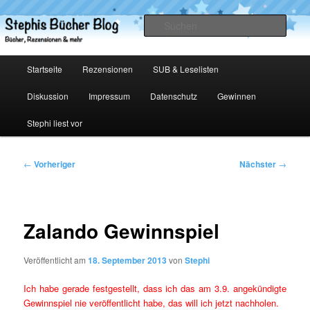
Zum
primären
Such
Inhalt
springen
Stephis Bücher Blog
Hauptmenü
Startseite
Rezensionen
SUB & Leselisten
Diskussion
Impressum
Datenschutz
Gewinnen
Stephi liest vor
Beitragsnavigation
←
Vorheriger
Nächster
→
Zalando Gewinnspiel
Veröffentlicht am
18. September 2013
von
Stephi
Ich habe gerade festgestellt, dass ich das am 3.9. angekündigte
Gewinnspiel nie veröffentlicht habe, das will ich jetzt nachholen.