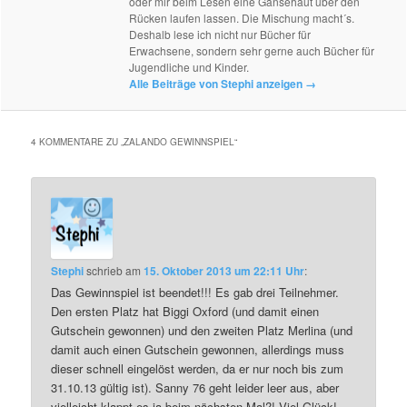
oder mir beim Lesen eine Gänsehaut über den
Rücken laufen lassen. Die Mischung macht´s.
Deshalb lese ich nicht nur Bücher für
Erwachsene, sondern sehr gerne auch Bücher für
Jugendliche und Kinder.
Alle Beiträge von Stephi anzeigen
→
4 KOMMENTARE ZU „
ZALANDO GEWINNSPIEL
“
Stephi
schrieb
am
15. Oktober 2013 um 22:11 Uhr
:
Das Gewinnspiel ist beendet!!! Es gab drei Teilnehmer.
Den ersten Platz hat Biggi Oxford (und damit einen
Gutschein gewonnen) und den zweiten Platz Merlina (und
damit auch einen Gutschein gewonnen, allerdings muss
dieser schnell eingelöst werden, da er nur noch bis zum
31.10.13 gültig ist). Sanny 76 geht leider leer aus, aber
vielleicht klappt es ja beim nächsten Mal?! Viel Glück!