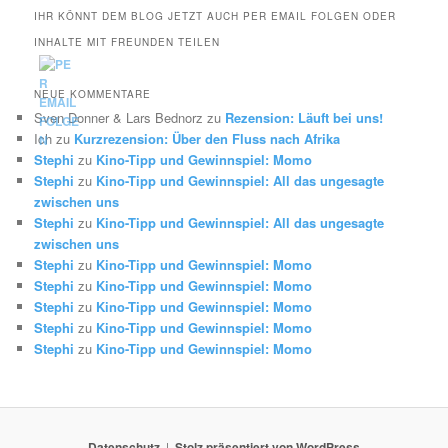
IHR KÖNNT DEM BLOG JETZT AUCH PER EMAIL FOLGEN ODER
INHALTE MIT FREUNDEN TEILEN
NEUE KOMMENTARE
Sven Donner & Lars Bednorz
zu
Rezension: Läuft bei uns!
Ich
zu
Kurzrezension: Über den Fluss nach Afrika
Stephi
zu
Kino-Tipp und Gewinnspiel: Momo
Stephi
zu
Kino-Tipp und Gewinnspiel: All das ungesagte
zwischen uns
Stephi
zu
Kino-Tipp und Gewinnspiel: All das ungesagte
zwischen uns
Stephi
zu
Kino-Tipp und Gewinnspiel: Momo
Stephi
zu
Kino-Tipp und Gewinnspiel: Momo
Stephi
zu
Kino-Tipp und Gewinnspiel: Momo
Stephi
zu
Kino-Tipp und Gewinnspiel: Momo
Stephi
zu
Kino-Tipp und Gewinnspiel: Momo
Datenschutz
Stolz präsentiert von WordPress