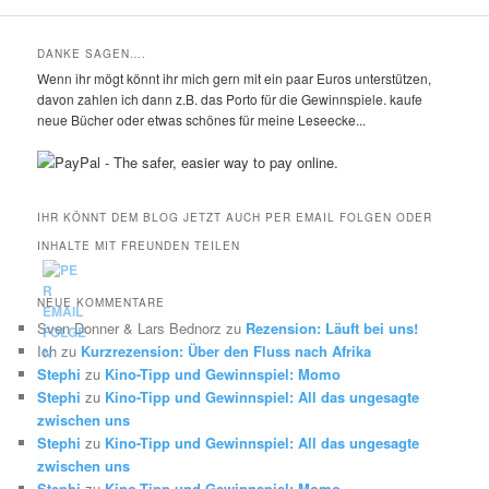
DANKE SAGEN….
Wenn ihr mögt könnt ihr mich gern mit ein paar Euros unterstützen,
davon zahlen ich dann z.B. das Porto für die Gewinnspiele. kaufe
neue Bücher oder etwas schönes für meine Leseecke...
IHR KÖNNT DEM BLOG JETZT AUCH PER EMAIL FOLGEN ODER
INHALTE MIT FREUNDEN TEILEN
NEUE KOMMENTARE
Sven Donner & Lars Bednorz
zu
Rezension: Läuft bei uns!
Ich
zu
Kurzrezension: Über den Fluss nach Afrika
Stephi
zu
Kino-Tipp und Gewinnspiel: Momo
Stephi
zu
Kino-Tipp und Gewinnspiel: All das ungesagte
zwischen uns
Stephi
zu
Kino-Tipp und Gewinnspiel: All das ungesagte
zwischen uns
Stephi
zu
Kino-Tipp und Gewinnspiel: Momo