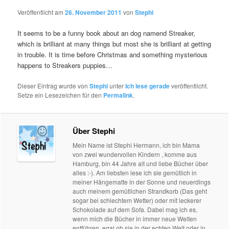
Veröffentlicht am
26. November 2011
von
Stephi
It seems to be a funny book about an dog namend Streaker,
which is brilliant at many things but most she is brilliant at getting
in trouble. It is time before Christmas and something mysterious
happens to Streakers puppies…
Dieser Eintrag wurde von
Stephi
unter
Ich lese gerade
veröffentlicht.
Setze ein Lesezeichen für den
Permalink
.
Über Stephi
Mein Name ist Stephi Hermann, ich bin Mama
von zwei wundervollen Kindern , komme aus
Hamburg, bin 44 Jahre alt und liebe Bücher über
alles :-). Am liebsten lese ich sie gemütlich in
meiner Hängematte in der Sonne und neuerdings
auch meinem gemütlichen Strandkorb (Das geht
sogar bei schlechtem Wetter) oder mit leckerer
Schokolade auf dem Sofa. Dabei mag ich es,
wenn mich die Bücher in immer neue Welten
entführen, egal ob sie in der echten Welt oder in