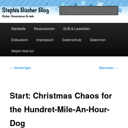
Zum
primären
Such
Inhalt
springen
Stephis Bücher Blog
Hauptmenü
Startseite
Rezensionen
SUB & Leselisten
Diskussion
Impressum
Datenschutz
Gewinnen
Stephi liest vor
Beitragsnavigation
←
Vorheriger
Nächster
→
Start: Christmas Chaos for
the Hundret-Mile-An-Hour-
Dog