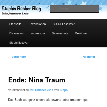
Zum
primären
Such
Inhalt
springen
Stephis Bücher Blog
Hauptmenü
Startseite
Rezensionen
SUB & Leselisten
Diskussion
Impressum
Datenschutz
Gewinnen
Stephi liest vor
Beitragsnavigation
←
Vorheriger
Nächster
→
Ende: Nina Traum
Veröffentlicht am
29. Oktober 2011
von
Stephi
Das Buch war ganz anders als erwartet aber trotzdem gut.