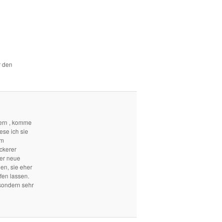
r den
ern , komme
ese ich sie
em
ckerer
mer neue
len, sie eher
fen lassen.
sondern sehr