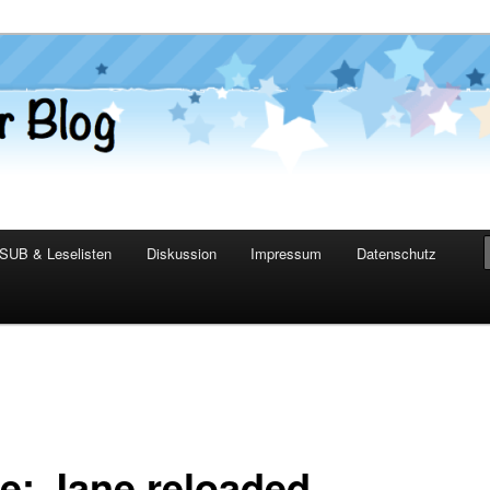
er Blog
SUB & Leselisten
Diskussion
Impressum
Datenschutz
e: Jane reloaded