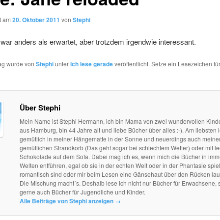
ht am
20. Oktober 2011
von
Stephi
ar anders als erwartet, aber trotzdem irgendwie interessant.
rag wurde von
Stephi
unter
Ich lese gerade
veröffentlicht. Setze ein Lesezeichen fü
Über Stephi
Mein Name ist Stephi Hermann, ich bin Mama von zwei wundervollen Kind
aus Hamburg, bin 44 Jahre alt und liebe Bücher über alles :-). Am liebsten l
gemütlich in meiner Hängematte in der Sonne und neuerdings auch mein
gemütlichen Strandkorb (Das geht sogar bei schlechtem Wetter) oder mit le
Schokolade auf dem Sofa. Dabei mag ich es, wenn mich die Bücher in im
Welten entführen, egal ob sie in der echten Welt oder in der Phantasie spie
romantisch sind oder mir beim Lesen eine Gänsehaut über den Rücken lau
Die Mischung macht´s. Deshalb lese ich nicht nur Bücher für Erwachsene, 
gerne auch Bücher für Jugendliche und Kinder.
Alle Beiträge von Stephi anzeigen
→