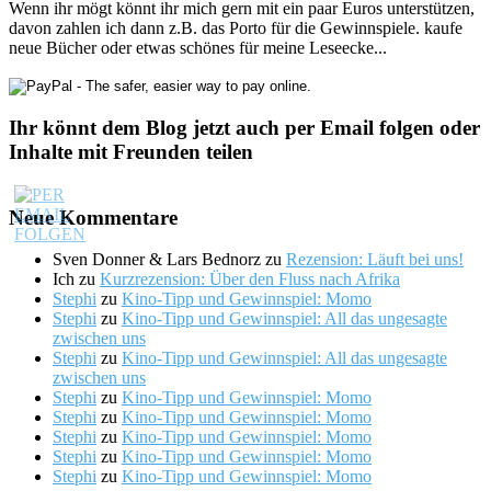
Wenn ihr mögt könnt ihr mich gern mit ein paar Euros unterstützen,
davon zahlen ich dann z.B. das Porto für die Gewinnspiele. kaufe
neue Bücher oder etwas schönes für meine Leseecke...
Ihr könnt dem Blog jetzt auch per Email folgen oder
Inhalte mit Freunden teilen
Neue Kommentare
Sven Donner & Lars Bednorz
zu
Rezension: Läuft bei uns!
Ich
zu
Kurzrezension: Über den Fluss nach Afrika
Stephi
zu
Kino-Tipp und Gewinnspiel: Momo
Stephi
zu
Kino-Tipp und Gewinnspiel: All das ungesagte
zwischen uns
Stephi
zu
Kino-Tipp und Gewinnspiel: All das ungesagte
zwischen uns
Stephi
zu
Kino-Tipp und Gewinnspiel: Momo
Stephi
zu
Kino-Tipp und Gewinnspiel: Momo
Stephi
zu
Kino-Tipp und Gewinnspiel: Momo
Stephi
zu
Kino-Tipp und Gewinnspiel: Momo
Stephi
zu
Kino-Tipp und Gewinnspiel: Momo