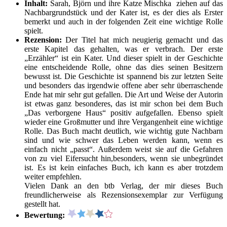
Inhalt:
Sarah, Björn und ihre Katze Mischka ziehen auf das
Nachbargrundstück und der Kater ist, es der dies als Erster
bemerkt und auch in der folgenden Zeit eine wichtige Rolle
spielt.
Rezension:
Der Titel hat mich neugierig gemacht und das
erste Kapitel das gehalten, was er verbrach. Der erste
„Erzähler“ ist ein Kater. Und dieser spielt in der Geschichte
eine entscheidende Rolle, ohne das dies seinen Besitzern
bewusst ist. Die Geschichte ist spannend bis zur letzten Seite
und besonders das irgendwie offene aber sehr überraschende
Ende hat mir sehr gut gefallen. Die Art und Weise der Autorin
ist etwas ganz besonderes, das ist mir schon bei dem Buch
„Das verborgene Haus“ positiv aufgefallen. Ebenso spielt
wieder eine Großmutter und ihre Vergangenheit eine wichtige
Rolle. Das Buch macht deutlich, wie wichtig gute Nachbarn
sind und wie schwer das Leben werden kann, wenn es
einfach nicht „passt“. Außerdem weist sie auf die Gefahren
von zu viel Eifersucht hin,besonders, wenn sie unbegründet
ist. Es ist kein einfaches Buch, ich kann es aber trotzdem
weiter empfehlen.
Vielen Dank an den btb Verlag, der mir dieses Buch
freundlicherweise als Rezensionsexemplar zur Verfügung
gestellt hat.
Bewertung: