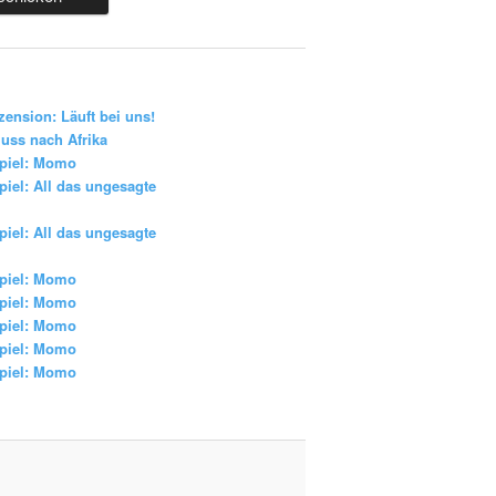
zension: Läuft bei uns!
uss nach Afrika
piel: Momo
iel: All das ungesagte
iel: All das ungesagte
piel: Momo
piel: Momo
piel: Momo
piel: Momo
piel: Momo