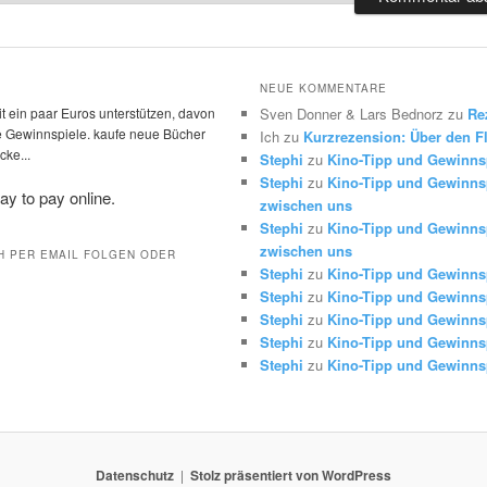
NEUE KOMMENTARE
t ein paar Euros unterstützen, davon
Sven Donner & Lars Bednorz
zu
Re
die Gewinnspiele. kaufe neue Bücher
Ich
zu
Kurzrezension: Über den Fl
ke...
Stephi
zu
Kino-Tipp und Gewinns
Stephi
zu
Kino-Tipp und Gewinnsp
zwischen uns
Stephi
zu
Kino-Tipp und Gewinnsp
zwischen uns
H PER EMAIL FOLGEN ODER
Stephi
zu
Kino-Tipp und Gewinns
Stephi
zu
Kino-Tipp und Gewinns
Stephi
zu
Kino-Tipp und Gewinns
Stephi
zu
Kino-Tipp und Gewinns
Stephi
zu
Kino-Tipp und Gewinns
Datenschutz
Stolz präsentiert von WordPress