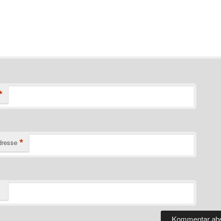
*
*
dresse