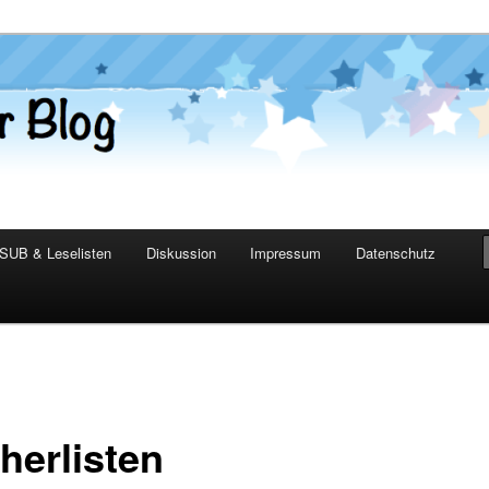
er Blog
SUB & Leselisten
Diskussion
Impressum
Datenschutz
herlisten