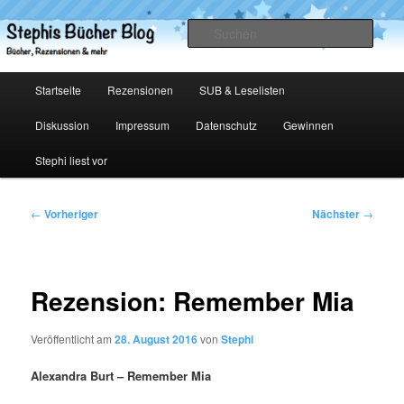
Zum
primären
Such
Inhalt
springen
Stephis Bücher Blog
Hauptmenü
Startseite
Rezensionen
SUB & Leselisten
Diskussion
Impressum
Datenschutz
Gewinnen
Stephi liest vor
Beitragsnavigation
←
Vorheriger
Nächster
→
Rezension: Remember Mia
Veröffentlicht am
28. August 2016
von
Stephi
Alexandra Burt – Remember Mia