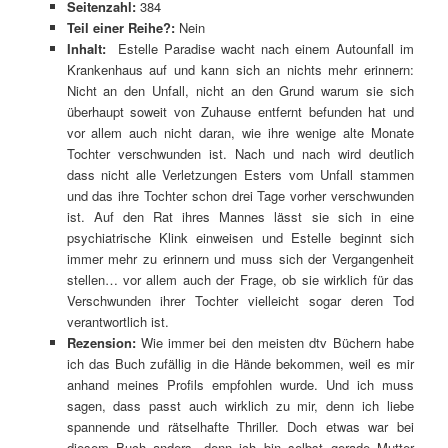
Seitenzahl:
384
Teil einer Reihe?:
Nein
Inhalt:
Estelle Paradise wacht nach einem Autounfall im
Krankenhaus auf und kann sich an nichts mehr erinnern:
Nicht an den Unfall, nicht an den Grund warum sie sich
überhaupt soweit von Zuhause entfernt befunden hat und
vor allem auch nicht daran, wie ihre wenige alte Monate
Tochter verschwunden ist. Nach und nach wird deutlich
dass nicht alle Verletzungen Esters vom Unfall stammen
und das ihre Tochter schon drei Tage vorher verschwunden
ist. Auf den Rat ihres Mannes lässt sie sich in eine
psychiatrische Klink einweisen und Estelle beginnt sich
immer mehr zu erinnern und muss sich der Vergangenheit
stellen… vor allem auch der Frage, ob sie wirklich für das
Verschwunden ihrer Tochter vielleicht sogar deren Tod
verantwortlich ist.
Rezension:
Wie immer bei den meisten dtv Büchern habe
ich das Buch zufällig in die Hände bekommen, weil es mir
anhand meines Profils empfohlen wurde. Und ich muss
sagen, dass passt auch wirklich zu mir, denn ich liebe
spannende und rätselhafte Thriller. Doch etwas war bei
diesem Buch anders, denn ich bin selbst gerade Mutter