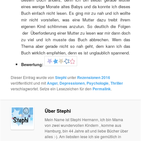
eines wenige Monate altes Babys und da konnte ich dieses
Buch einfach nicht lesen. Es ging mir zu nah und ich wollte
mir nicht vorstellen, was eine Mutter dazu treibt ihrem
eigenen Kind schlimmes anzutun. So deutlich die Folgen
der Überforderung einer Mutter zu lesen war mir dann doch
zu viel und ich musste das Buch abbrechen. Wem das
Thema aber gerade nicht so nah geht, dem kann ich das
Buch wirklich empfehlen, denn es ist unglaublich spannend.
Bewertung:
Dieser Eintrag wurde von
Stephi
unter
Rezensionen 2016
veröffentlicht und mit
Angst
,
Depressionen
,
Psychologie
,
Thriller
verschlagwortet. Setze ein Lesezeichen für den
Permalink
.
Über Stephi
Mein Name ist Stephi Hermann, ich bin Mama
von zwei wundervollen Kindern , komme aus
Hamburg, bin 44 Jahre alt und liebe Bücher über
alles :-). Am liebsten lese ich sie gemütlich in