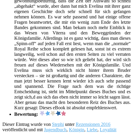
gewöhnungsbedürftig, dass die Zeit der Auswahl so schnell
„abgehakt“ wurde, aber dann hat mich Evelina mit ihrer ganz
eigenen Geschichte doch sehr schnell für sich gefangen
nehmen können. Es war sehr passend und hat einige offene
Fragen beantwortet, die mir ein wenig zum Ende des letzte
Bandes gekommen sind. Man bekam noch mehr Einblick in
das Wesen von Viterra und den Beweggründen der
Königsfamilie. Allerdings ist es ganz wichtig, dass man dieses
„Spinn-off“ auf jeden Fall erst liest, wenn man die „normale“
Royal Reihe schon komplett gelesen hat, sonst ist es extrem
langweilig, weil schon auf den ersten Seiten zu viel verraten
würde. Wer dieses aber so wie ich geliebt hat, der wird sich
freuen auf dieses Wiedersehen mit der Königsfamilie. Und
Evelina muss sich wirklich nicht hinter ihrem Bruder
verstecken – sie ist großartig und die anderen Charaktere, die
man jetzt besser kennen lernt wieder ich auch sehr passend
und spannend. Die Frage nach dem was die richtige
Entscheidung ist, steht im Mittelpunkt dieses Buches und es
zeigt sich,d ass sich das eben nicht immer so leicht sagen lässt.
Aber genau das macht den besonderen Reiz des Buches aus.
Kurz gesagt: Dieses eBook ist absolut empfehlenswert.
Bewertung:
Dieser Eintrag wurde von
Stephi
unter
Rezensionen 2016
veröffentlicht und mit
Jugendbuch
,
Königin
,
Liebe
,
Loyalität