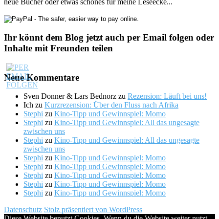
neue Bücher oder etwas schönes für meine Leseecke...
Ihr könnt dem Blog jetzt auch per Email folgen oder
Inhalte mit Freunden teilen
Neue Kommentare
Sven Donner & Lars Bednorz
zu
Rezension: Läuft bei uns!
Ich
zu
Kurzrezension: Über den Fluss nach Afrika
Stephi
zu
Kino-Tipp und Gewinnspiel: Momo
Stephi
zu
Kino-Tipp und Gewinnspiel: All das ungesagte
zwischen uns
Stephi
zu
Kino-Tipp und Gewinnspiel: All das ungesagte
zwischen uns
Stephi
zu
Kino-Tipp und Gewinnspiel: Momo
Stephi
zu
Kino-Tipp und Gewinnspiel: Momo
Stephi
zu
Kino-Tipp und Gewinnspiel: Momo
Stephi
zu
Kino-Tipp und Gewinnspiel: Momo
Stephi
zu
Kino-Tipp und Gewinnspiel: Momo
Datenschutz
Stolz präsentiert von WordPress
Diese Website benutzt Cookies. Wenn du die Website weiter nutzt,