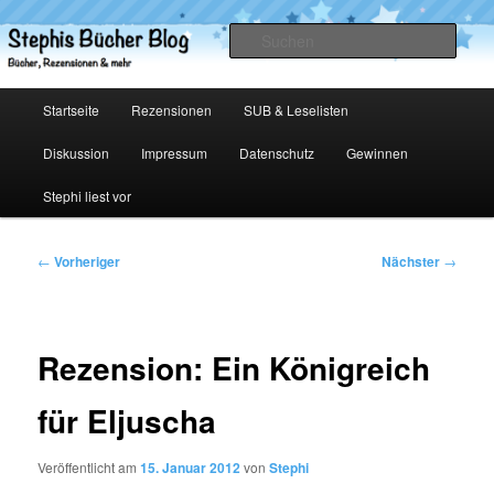
Zum
primären
Such
Inhalt
springen
Stephis Bücher Blog
Hauptmenü
Startseite
Rezensionen
SUB & Leselisten
Diskussion
Impressum
Datenschutz
Gewinnen
Stephi liest vor
Beitragsnavigation
←
Vorheriger
Nächster
→
Rezension: Ein Königreich
für Eljuscha
Veröffentlicht am
15. Januar 2012
von
Stephi