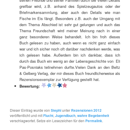
seinen Freunde und seiner Familien durch die vielen Details
greifbar wird, z.B. anhand des Spielzeugautos oder der
Briefmarkensammlung, aber auch den Details wie man
Fische im Eis fängt. Besonders z.B. auch der Umgang mit
dem Thema Abschied ist sehr gut gelungen und auch das
Thema Freundschaft wird meiner Meinung nach in einer
ganz besonderen Weise behandelt. Ich bin froh dieses
Buch gelesen zu haben, auch wenn es nicht ganz einfach
war und ich sicher noch oft darüber nachdenken werde, was
ich gelesen habe. Außerdem bin ich dankbar, dass ich
durch das Buch ein wenig an der Lebensgeschichte von Eli
Pas-Posniaks teilnehmen durfte.Vielen Dank an den Beltz
& Gelberg Verlag, der mir dieses Buch freundlicherweise als
Rezensionsexemplar zur Verfügung gestellt hat.
Bewertung:
Dieser Eintrag wurde von
Stephi
unter
Rezensionen 2012
veröffentlicht und mit
Flucht
,
Jugendbuch
,
wahre Begebenheit
verschlagwortet. Setze ein Lesezeichen für den
Permalink
.