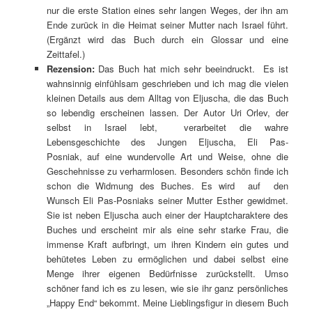
nur die erste Station eines sehr langen Weges, der ihn am
Ende zurück in die Heimat seiner Mutter nach Israel führt.
(Ergänzt wird das Buch durch ein Glossar und eine
Zeittafel.)
Rezension:
Das Buch hat mich sehr beeindruckt. Es ist
wahnsinnig einfühlsam geschrieben und ich mag die vielen
kleinen Details aus dem Alltag von Eljuscha, die das Buch
so lebendig erscheinen lassen. Der Autor Uri Orlev, der
selbst in Israel lebt, verarbeitet die wahre
Lebensgeschichte des Jungen Eljuscha, Eli Pas-
Posniak, auf eine wundervolle Art und Weise, ohne die
Geschehnisse zu verharmlosen. Besonders schön finde ich
schon die Widmung des Buches. Es wird auf den
Wunsch Eli Pas-Posniaks seiner Mutter Esther gewidmet.
Sie ist neben Eljuscha auch einer der Hauptcharaktere des
Buches und erscheint mir als eine sehr starke Frau, die
immense Kraft aufbringt, um ihren Kindern ein gutes und
behütetes Leben zu ermöglichen und dabei selbst eine
Menge ihrer eigenen Bedürfnisse zurückstellt. Umso
schöner fand ich es zu lesen, wie sie ihr ganz persönliches
„Happy End“ bekommt. Meine Lieblingsfigur in diesem Buch