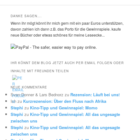
DANKE SAGEN….
Wenn ihr mögt könnt ihr mich gern mit ein paar Euros unterstützen,
davon zahlen ich dann z.B. das Porto für die Gewinnspiele. kaufe
neue Bücher oder etwas schönes für meine Leseecke...
IHR KÖNNT DEM BLOG JETZT AUCH PER EMAIL FOLGEN ODER
INHALTE MIT FREUNDEN TEILEN
NEUE KOMMENTARE
Sven Donner & Lars Bednorz
zu
Rezension: Läuft bei uns!
Ich
zu
Kurzrezension: Über den Fluss nach Afrika
Stephi
zu
Kino-Tipp und Gewinnspiel: Momo
Stephi
zu
Kino-Tipp und Gewinnspiel: All das ungesagte
zwischen uns
Stephi
zu
Kino-Tipp und Gewinnspiel: All das ungesagte
zwischen uns