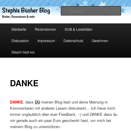
Zum
primären
Such
Inhalt
springen
Stephis Bücher Blog
Hauptmenü
Startseite
Rezensionen
SUB & Leselisten
Diskussion
Impressum
Datenschutz
Gewinnen
Stephi liest vor
DANKE
DANKE
, dass
DU
meinen Blog liest und deine Meinung in
Kommentaren mit anderen Lesern diskutierst… Ich freue mich
immer unglaublich über euer Feedback. :-) und DANKE dass du
mir gerade auch ein paar Euro geschenkt hast, um mich bei
meinem Blog zu unterstützen.