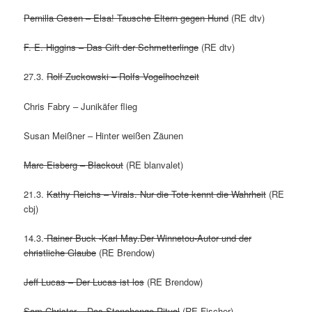
Pernilla Gesen – Elsa! Tausche Eltern gegen Hund
(RE dtv)
F. E. Higgins – Das Gift der Schmetterlinge
(RE dtv)
27.3.
Rolf Zuckowski – Rolfs Vogelhochzeit
Chris Fabry – Junikäfer flieg
Susan Meißner – Hinter weißen Zäunen
Marc Eisberg – Blackout
(RE blanvalet)
21.3.
Kathy Reichs – Virals. Nur die Tote kennt die Wahrheit
(RE
cbj)
14.3.
Rainer Buck -Karl May.Der Winnetou-Autor und der
christliche Glaube
(RE Brendow)
Jeff Lucas – Der Lucas ist los
(RE Brendow)
Sam Christer – Das Stonehenge Ritual
(RE Fischer)