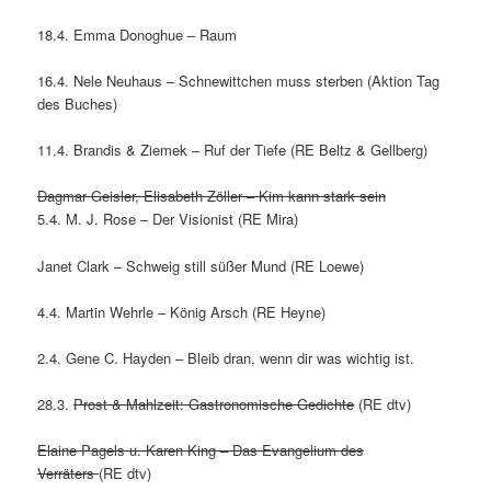
18.4. Emma Donoghue – Raum
16.4. Nele Neuhaus – Schnewittchen muss sterben (Aktion Tag
des Buches)
11.4. Brandis & Ziemek – Ruf der Tiefe (RE Beltz & Gellberg)
Dagmar Geisler, Elisabeth Zöller – Kim kann stark sein
5.4. M. J. Rose – Der Visionist (RE Mira)
Janet Clark – Schweig still süßer Mund (RE Loewe)
4.4. Martin Wehrle – König Arsch (RE Heyne)
2.4. Gene C. Hayden – Bleib dran, wenn dir was wichtig ist.
28.3.
Prost & Mahlzeit: Gastronomische Gedichte
(RE dtv)
Elaine Pagels u. Karen King – Das Evangelium des
Verräters
(RE dtv)