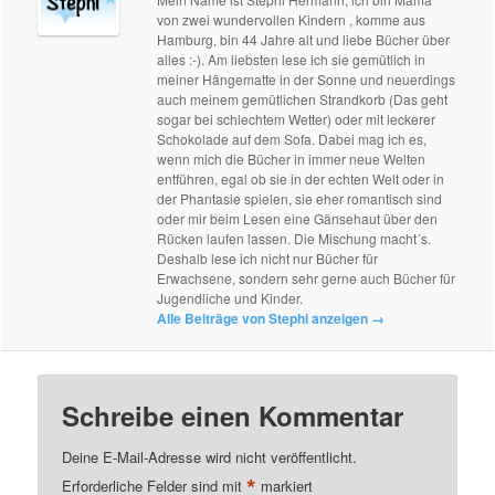
von zwei wundervollen Kindern , komme aus
Hamburg, bin 44 Jahre alt und liebe Bücher über
alles :-). Am liebsten lese ich sie gemütlich in
meiner Hängematte in der Sonne und neuerdings
auch meinem gemütlichen Strandkorb (Das geht
sogar bei schlechtem Wetter) oder mit leckerer
Schokolade auf dem Sofa. Dabei mag ich es,
wenn mich die Bücher in immer neue Welten
entführen, egal ob sie in der echten Welt oder in
der Phantasie spielen, sie eher romantisch sind
oder mir beim Lesen eine Gänsehaut über den
Rücken laufen lassen. Die Mischung macht´s.
Deshalb lese ich nicht nur Bücher für
Erwachsene, sondern sehr gerne auch Bücher für
Jugendliche und Kinder.
Alle Beiträge von Stephi anzeigen
→
Schreibe einen Kommentar
Deine E-Mail-Adresse wird nicht veröffentlicht.
*
Erforderliche Felder sind mit
markiert