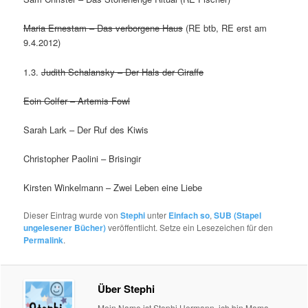
Maria Ernestam – Das verborgene Haus
(RE btb, RE erst am
9.4.2012)
1.3.
Judith Schalansky – Der Hals der Giraffe
Eoin Colfer – Artemis Fowl
Sarah Lark – Der Ruf des Kiwis
Christopher Paolini – Brisingir
Kirsten Winkelmann – Zwei Leben eine Liebe
Dieser Eintrag wurde von
Stephi
unter
Einfach so
,
SUB (Stapel
ungelesener Bücher)
veröffentlicht. Setze ein Lesezeichen für den
Permalink
.
Über Stephi
Mein Name ist Stephi Hermann, ich bin Mama