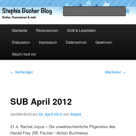
Zum
primären
Such
Inhalt
springen
Stephis Bücher Blog
Hauptmenü
Startseite
Rezensionen
SUB & Leselisten
Diskussion
Impressum
Datenschutz
Gewinnen
Stephi liest vor
Beitragsnavigation
←
Vorheriger
Nächster
→
SUB April 2012
Veröffentlicht am
30. April 2012
von
Stephi
21.4. Rachel Joyce – Die unwahrscheinliche Pilgerreise des
Harold Frey (RE Fischer / Aktion Buchreise)