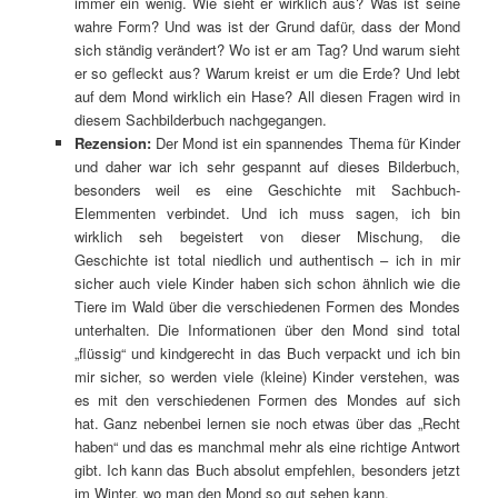
immer ein wenig. Wie sieht er wirklich aus? Was ist seine
wahre Form? Und was ist der Grund dafür, dass der Mond
sich ständig verändert? Wo ist er am Tag? Und warum sieht
er so gefleckt aus? Warum kreist er um die Erde? Und lebt
auf dem Mond wirklich ein Hase? All diesen Fragen wird in
diesem Sachbilderbuch nachgegangen.
Rezension:
Der Mond ist ein spannendes Thema für Kinder
und daher war ich sehr gespannt auf dieses Bilderbuch,
besonders weil es eine Geschichte mit Sachbuch-
Elemmenten verbindet. Und ich muss sagen, ich bin
wirklich seh begeistert von dieser Mischung, die
Geschichte ist total niedlich und authentisch – ich in mir
sicher auch viele Kinder haben sich schon ähnlich wie die
Tiere im Wald über die verschiedenen Formen des Mondes
unterhalten. Die Informationen über den Mond sind total
„flüssig“ und kindgerecht in das Buch verpackt und ich bin
mir sicher, so werden viele (kleine) Kinder verstehen, was
es mit den verschiedenen Formen des Mondes auf sich
hat. Ganz nebenbei lernen sie noch etwas über das „Recht
haben“ und das es manchmal mehr als eine richtige Antwort
gibt. Ich kann das Buch absolut empfehlen, besonders jetzt
im Winter, wo man den Mond so gut sehen kann.