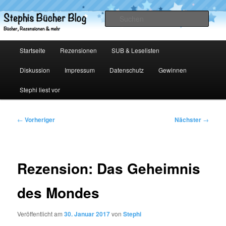
Zum
primären
Such
Inhalt
springen
Stephis Bücher Blog
Hauptmenü
Startseite
Rezensionen
SUB & Leselisten
Diskussion
Impressum
Datenschutz
Gewinnen
Stephi liest vor
Beitragsnavigation
←
Vorheriger
Nächster
→
Rezension: Das Geheimnis
des Mondes
Veröffentlicht am
30. Januar 2017
von
Stephi