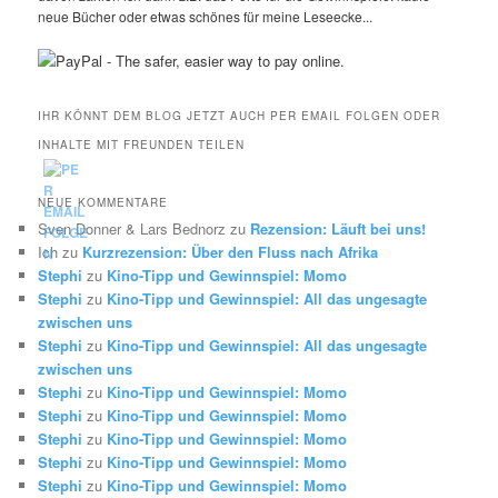
neue Bücher oder etwas schönes für meine Leseecke...
IHR KÖNNT DEM BLOG JETZT AUCH PER EMAIL FOLGEN ODER
INHALTE MIT FREUNDEN TEILEN
NEUE KOMMENTARE
Sven Donner & Lars Bednorz
zu
Rezension: Läuft bei uns!
Ich
zu
Kurzrezension: Über den Fluss nach Afrika
Stephi
zu
Kino-Tipp und Gewinnspiel: Momo
Stephi
zu
Kino-Tipp und Gewinnspiel: All das ungesagte
zwischen uns
Stephi
zu
Kino-Tipp und Gewinnspiel: All das ungesagte
zwischen uns
Stephi
zu
Kino-Tipp und Gewinnspiel: Momo
Stephi
zu
Kino-Tipp und Gewinnspiel: Momo
Stephi
zu
Kino-Tipp und Gewinnspiel: Momo
Stephi
zu
Kino-Tipp und Gewinnspiel: Momo
Stephi
zu
Kino-Tipp und Gewinnspiel: Momo