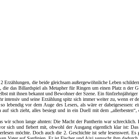
 Erzählungen, die beide gleichsam außergewöhnliche Leben schildern, 
 die das Billardspiel als Metapher für Ringen um einen Platz n der Ge
 selbst mit ihnen bekannt und Bewohner der Szene. Ein fünfzehnjähriger
hr intensiv und seine Erzählung spitz sich immer weiter zu, wenn er 
eht so lebendig vor dem Auge des Lesers, als wäre er dabeigesessen: 
n auf sich zieht, alles besiegt und in ein Duell mit dem „allerbesten
s wir schon lange ahnten: Die Macht der Pantherin war schrecklich. B
vor sich und fiebert mit, obwohl der Ausgang eigentlich klar ist: Das
iterlesen möchte. Doch auch die 2. Geschichte ist sehr lesenswert. 
ken Vater auf Sardinien. Er ist Fischer und Aixi versucht ihm dadurc