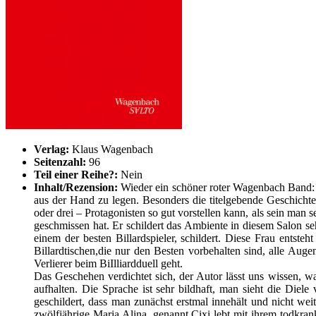
Verlag:
Klaus Wagenbach
Seitenzahl:
96
Teil einer Reihe?:
Nein
Inhalt/Rezension:
Wieder ein schöner roter Wagenbach Band: 2
aus der Hand zu legen. Besonders die titelgebende Geschichte,
oder drei – Protagonisten so gut vorstellen kann, als sein man
geschmissen hat. Er schildert das Ambiente in diesem Salon se
einem der besten Billardspieler, schildert. Diese Frau entst
Billardtischen,die nur den Besten vorbehalten sind, alle Auge
Verlierer beim BiIlliardduell geht.
Das Geschehen verdichtet sich, der Autor lässt uns wissen, wa
aufhalten. Die Sprache ist sehr bildhaft, man sieht die Diele 
geschildert, dass man zunächst erstmal innehält und nicht we
zwölfjährige Maria Alina, genannt Cixi lebt mit ihrem todkran