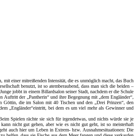
mit einer mitreißenden Intensität, die es unmöglich macht, das Buch
sellschaft benutzt, ist so atemberaubend, dass man sich die beiden –
 Junge jobbt in einem Billardsalon seiner Stadt, nachdem er die Schule
den Auftritt der „Pantherin“ und ihre Begegnung mit „dem Engländer“,
ein Göttin, die im Salon mit 40 Tischen und den „Drei Prinzen“, den
“, dem „Engländer“eintritt, bei dem es um viel mehr als Gewinner und
eim Spielen rächte sie sich für irgendetwas, und nichts würde sie je
 kann nicht gut gehen, aber wie es nicht gut geht, ist so meisterhaft
Es geht auch hier um Leben in Extrem- bzw. Ausnahmesituationen: Die
h zu helfen, dass sie Fische aus dem Meer fangen und diese verkaufen