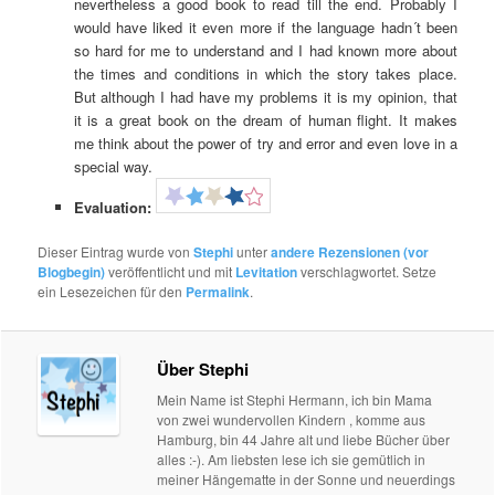
nevertheless a good book to read till the end. Probably I
would have liked it even more if the language hadn´t been
so hard for me to understand and I had known more about
the times and conditions in which the story takes place.
But although I had have my problems it is my opinion, that
it is a great book on the dream of human flight. It makes
me think about the power of try and error and even love in a
special way.
Evaluation:
Dieser Eintrag wurde von
Stephi
unter
andere Rezensionen (vor
Blogbegin)
veröffentlicht und mit
Levitation
verschlagwortet. Setze
ein Lesezeichen für den
Permalink
.
Über Stephi
Mein Name ist Stephi Hermann, ich bin Mama
von zwei wundervollen Kindern , komme aus
Hamburg, bin 44 Jahre alt und liebe Bücher über
alles :-). Am liebsten lese ich sie gemütlich in
meiner Hängematte in der Sonne und neuerdings