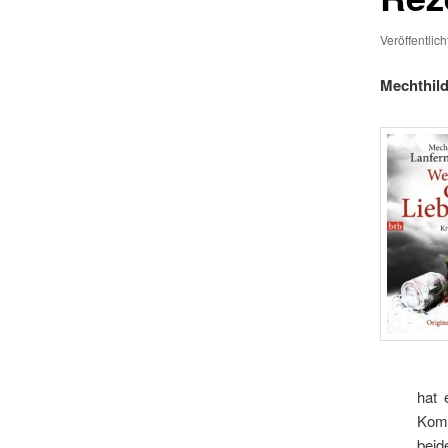
Veröffentlic
Mechthild
hat 
Komm
beid