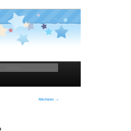
Suchen
Nächster
→
t