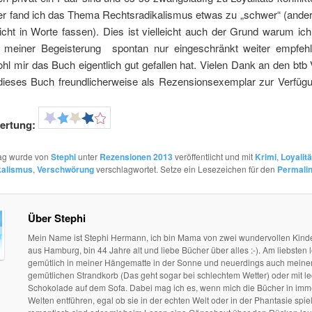
er fand ich das Thema Rechtsradikalismus etwas zu „schwer“ (ander
icht in Worte fassen). Dies ist vielleicht auch der Grund warum ic
z meiner Begeisterung spontan nur eingeschränkt weiter empfeh
hl mir das Buch eigentlich gut gefallen hat. Vielen Dank an den btb 
dieses Buch freundlicherweise als Rezensionsexemplar zur Verfügun
ertung:
rag wurde von
Stephi
unter
Rezensionen 2013
veröffentlicht und mit
Krimi
,
Loyalitä
kalismus
,
Verschwörung
verschlagwortet. Setze ein Lesezeichen für den
Permali
Über Stephi
Mein Name ist Stephi Hermann, ich bin Mama von zwei wundervollen Kind
aus Hamburg, bin 44 Jahre alt und liebe Bücher über alles :-). Am liebsten l
gemütlich in meiner Hängematte in der Sonne und neuerdings auch mein
gemütlichen Strandkorb (Das geht sogar bei schlechtem Wetter) oder mit le
Schokolade auf dem Sofa. Dabei mag ich es, wenn mich die Bücher in im
Welten entführen, egal ob sie in der echten Welt oder in der Phantasie spie