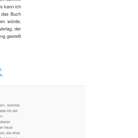
s kann ich
h das Buch
len würde,
Verlag, der
g gestellt
t
,
nk
.
ern , komme
ese ich sie
em
ckerer
mer neue
len, sie eher