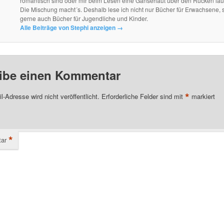
romantisch sind oder mir beim Lesen eine Gänsehaut über den Rücken lau
Die Mischung macht´s. Deshalb lese ich nicht nur Bücher für Erwachsene, 
gerne auch Bücher für Jugendliche und Kinder.
Alle Beiträge von Stephi anzeigen
→
ibe einen Kommentar
*
l-Adresse wird nicht veröffentlicht.
Erforderliche Felder sind mit
markiert
*
ar