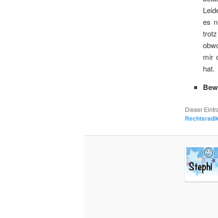
Leid
es n
trot
obwo
mir 
hat.
Bew
Dieser Eint
Rechtsradi