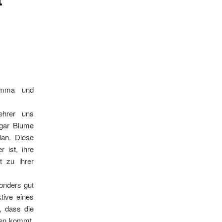
r Emma und
lehrer uns
dgar Blume
an. Diese
 ist, ihre
t zu ihrer
onders gut
tive eines
, dass die
kten kommt.