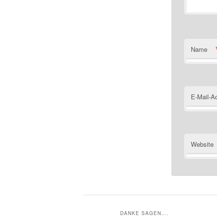
Name
E-Mail-A
Website
DANKE SAGEN….