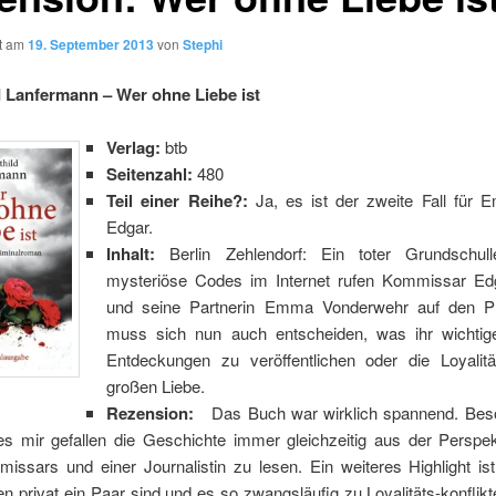
ht am
19. September 2013
von
Stephi
 Lanfermann – Wer ohne Liebe ist
Verlag:
btb
Seitenzahl:
480
Teil einer Reihe?:
Ja, es ist der zweite Fall fü
Edgar.
Inhalt:
Berlin Zehlendorf: Ein toter Grundschul
mysteriöse Codes im Internet rufen Kommissar E
und seine Partnerin Emma Vonderwehr auf den Pl
muss sich nun auch entscheiden, was ihr wichtiger
Entdeckungen zu veröffentlichen oder die Loyalitä
großen Liebe.
Rezension:
Das Buch war wirklich spannend. Bes
es mir gefallen die Geschichte immer gleichzeitig aus der Perspek
issars und einer Journalistin zu lesen. Ein weiteres Highlight ist
en privat ein Paar sind und es so zwangsläufig zu Loyalitäts-konfli