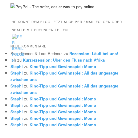
IHR KÖNNT DEM BLOG JETZT AUCH PER EMAIL FOLGEN ODER
INHALTE MIT FREUNDEN TEILEN
NEUE KOMMENTARE
Sven Donner & Lars Bednorz
zu
Rezension: Läuft bei uns!
Ich
zu
Kurzrezension: Über den Fluss nach Afrika
Stephi
zu
Kino-Tipp und Gewinnspiel: Momo
Stephi
zu
Kino-Tipp und Gewinnspiel: All das ungesagte
zwischen uns
Stephi
zu
Kino-Tipp und Gewinnspiel: All das ungesagte
zwischen uns
Stephi
zu
Kino-Tipp und Gewinnspiel: Momo
Stephi
zu
Kino-Tipp und Gewinnspiel: Momo
Stephi
zu
Kino-Tipp und Gewinnspiel: Momo
Stephi
zu
Kino-Tipp und Gewinnspiel: Momo
Stephi
zu
Kino-Tipp und Gewinnspiel: Momo