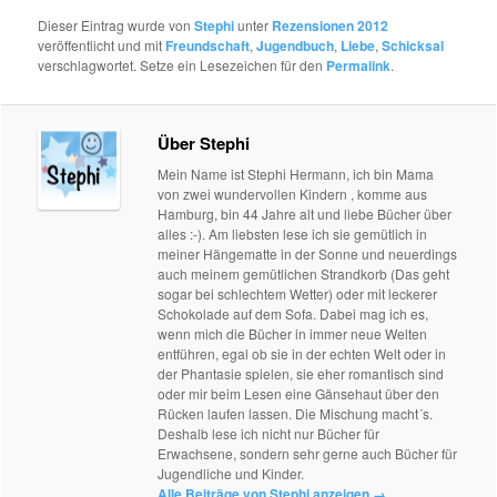
Dieser Eintrag wurde von
Stephi
unter
Rezensionen 2012
veröffentlicht und mit
Freundschaft
,
Jugendbuch
,
Liebe
,
Schicksal
verschlagwortet. Setze ein Lesezeichen für den
Permalink
.
Über Stephi
Mein Name ist Stephi Hermann, ich bin Mama
von zwei wundervollen Kindern , komme aus
Hamburg, bin 44 Jahre alt und liebe Bücher über
alles :-). Am liebsten lese ich sie gemütlich in
meiner Hängematte in der Sonne und neuerdings
auch meinem gemütlichen Strandkorb (Das geht
sogar bei schlechtem Wetter) oder mit leckerer
Schokolade auf dem Sofa. Dabei mag ich es,
wenn mich die Bücher in immer neue Welten
entführen, egal ob sie in der echten Welt oder in
der Phantasie spielen, sie eher romantisch sind
oder mir beim Lesen eine Gänsehaut über den
Rücken laufen lassen. Die Mischung macht´s.
Deshalb lese ich nicht nur Bücher für
Erwachsene, sondern sehr gerne auch Bücher für
Jugendliche und Kinder.
Alle Beiträge von Stephi anzeigen
→