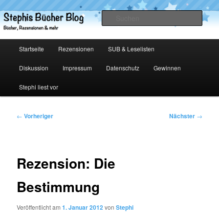
Zum
primären
Such
Inhalt
springen
Stephis Bücher Blog
Hauptmenü
Startseite
Rezensionen
SUB & Leselisten
Diskussion
Impressum
Datenschutz
Gewinnen
Stephi liest vor
Beitragsnavigation
←
Vorheriger
Nächster
→
Rezension: Die
Bestimmung
Veröffentlicht am
1. Januar 2012
von
Stephi